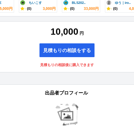
Ｅ
ちいこす
BLS202..
ゆう｜iro..
5,000円
-
(0)
3,000円
-
(0)
33,000円
-
(0)
4,
10,000
円
見積もりの相談をする
見積もりの相談後に購入できます
出品者プロフィール