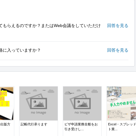
てもらえるのですか？またはWeb会議をしていただけ
回答を見る
格に入っていますか？
回答を見る
の出版方
記帳代行承ります
ビザ申請業務全般をお
Excel・スプレッ
引き受けし...
ト業...