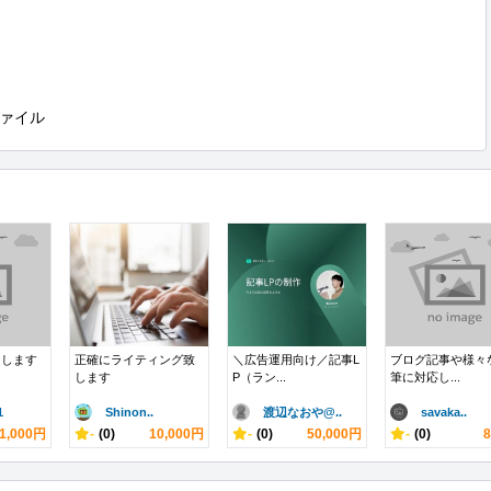
ァイル
こします
正確にライティング致
＼広告運用向け／記事L
ブログ記事や様々
します
P（ラン...
筆に対応し...
1
Shinon..
渡辺なおや@..
savaka..
1,000円
-
(0)
10,000円
-
(0)
50,000円
-
(0)