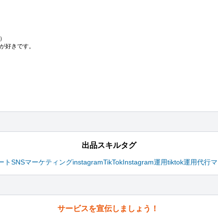


が好きです。

出品スキルタグ
ート
SNSマーケティング
instagram
TikTok
Instagram運用
tiktok運用代行
マ
サービスを宣伝しましょう！