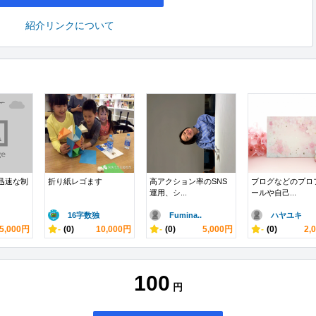
紹介リンクについて
の迅速な制
折り紙レゴます
高アクション率のSNS
ブログなどのプロ
運用、シ...
ールや自己...
16字数独
Fumina..
ハヤユキ
5,000円
-
(0)
10,000円
-
(0)
5,000円
-
(0)
2,
100
円