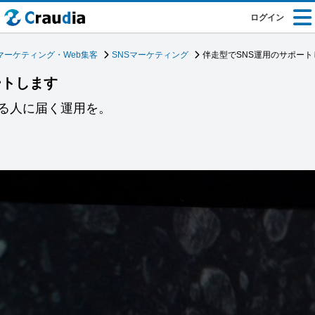
ログイン
マーケティング・Web集客
SNSマーケティング
伴走型でSNS運用のサポート
ートします
る人に届く運用を。