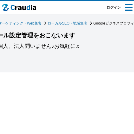
ログイン
マーケティング・Web集客
ローカルSEO・地域集客
Googleビジネスプロ
ィール設定管理をおこないます
個人、法人問いません♪お気軽に♬