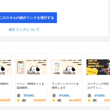
このスキルの紹介リンクを発行する
紹介リンクについて
WEBサ
ページ・WEBサイトを
ランディングページを
コーディング代行
追加制作...
制作します
ログラミン...
STUDIO..
STUDIO..
STUDIO..
0,000円
-
(0)
20,000円
-
(0)
40,000円
-
(0)
20,