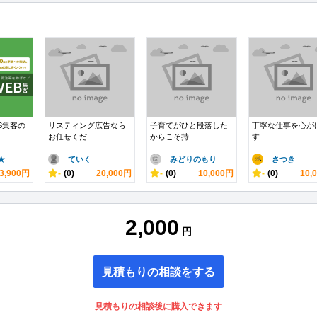
S集客の
リスティング広告なら
子育てがひと段落した
丁寧な仕事を心が
お任せくだ...
からこそ持...
す
★
ていく
みどりのもり
さつき
3,900円
-
(0)
20,000円
-
(0)
10,000円
-
(0)
10,
2,000
円
見積もりの相談をする
見積もりの相談後に購入できます