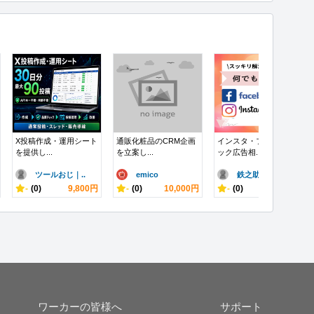
X投稿作成・運用シート
通販化粧品のCRM企画
インスタ・フェイスブ
を提供し...
を立案し...
ック広告相...
ツールおじ｜..
emico
鉄之助企画 ..
-
(0)
9,800円
-
(0)
10,000円
-
(0)
13,000円
ワーカーの皆様へ
サポート