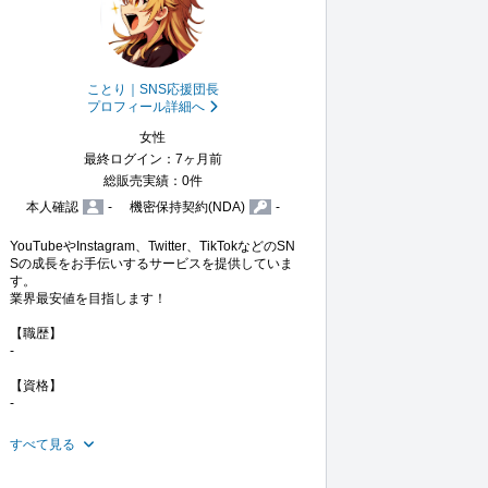
ことり｜SNS応援団長
プロフィール詳細へ
女性
最終ログイン：7ヶ月前
総販売実績：0件
本人確認
-
機密保持契約(NDA)
-
YouTubeやInstagram、Twitter、TikTokなどのSN
Sの成長をお手伝いするサービスを提供していま
す。

業界最安値を目指します！

【職歴】

-

【資格】

-

すべて見る