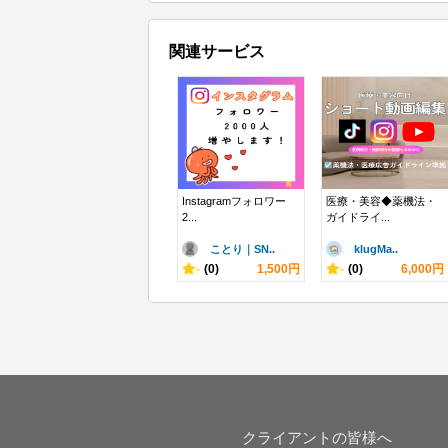
関連サービス
Instagramフォロワー
医療・美容◆薬機法・
2...
ガイドライ...
ことり｜SN..
klugMa..
-
(0)
1,500円
-
(0)
6,000円
クライアントの皆様へ