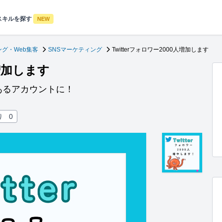
スキルを探す
NEW
グ・Web集客
SNSマーケティング
Twitterフォロワー2000人増加します
人増加します
力あるアカウントに！
り
0