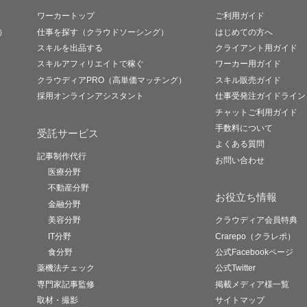
ワーカートップ
ご利用ガイド
）
仕事を探す（クラウドソーシング）
はじめての方へ
スキルを出品する
クライアント用ガイド
スキルアフィリエイトで稼ぐ
ワーカー用ガイド
クラウディアPRO（高単価マッチング）
スキル販売ガイド
採用オンラインアシスタント
仕事受発注ガイドライン
チャットご利用ガイド
手数料について
受託サービス
よくある質問
記事制作代行
お問い合わせ
医療分野
不動産分野
お役立ち情報
金融分野
美容分野
クラウディア会員特典
IT分野
Crarepo（クラレポ）
食分野
公式Facebookページ
薬機法チェック
公式Twitter
専門家記事監修
掲載メディア様一覧
取材・撮影
サイトマップ