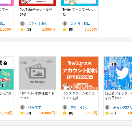
ォロワー
YouTubeチャンネル登
Twitterフォロワーいい
録者...
ね...
N..
ことり｜SN..
ことり｜SN..
1,500円
-
(0)
1,500円
-
(0)
3,000円
万人アカ
1件10円～手動送信！ト
インスタグラムのアカ
初心者ツイッター
ータル...
ウントを診...
をお手伝い...
ゆらです
OIE｜イン..
みらいのび
5,000円
-
(0)
10,000円
-
(0)
2,500円
-
(0)
3,