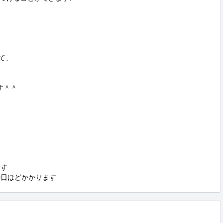
て、



＾＾

す

0日ほどかかります