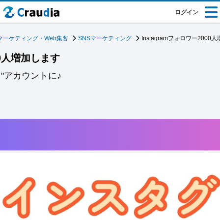
ログイン
マーケティング・Web集客
SNSマーケティング
Instagramフォロワー200
000人増加します
"アカウントに♪