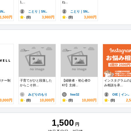
1,...
ね...
N..
ことり｜SN..
ことり｜SN..
1,500円
-
(0)
3,980円
-
(0)
3,000円
バナー制
子育てがひと段落した
【経験者・初心者O
インスタグラムの
からこそ持...
K!!】主婦...
み相談を承...
みどりのもり
few32
OIE｜イン..
0,000円
-
(0)
10,000円
-
(0)
10,000円
-
(0)
2,
1,500
円