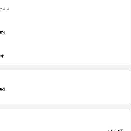
＾＾

RL

ます
RL
