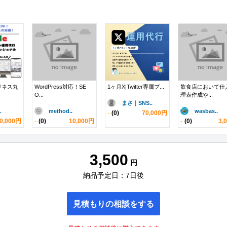
ビジネス丸
WordPress対応！SE
1ヶ月X|Twitter専属プ...
飲食店において仕
O...
理表作成や...
まさ｜SNS..
.
method..
wasbas..
-
(0)
70,000円
0,000円
-
(0)
10,000円
-
(0)
3,
3,500
円
納品予定日：7日後
見積もりの相談をする