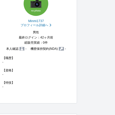
Minmi1737
プロフィール詳細へ
男性
最終ログイン：42ヶ月前
総販売実績：0件
本人確認
-
機密保持契約(NDA)
-
【職歴】

-

【資格】

-

【特技】

-