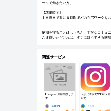
ールで働きたい方、

【稼働時間】

土日祝日で週に６時間ほどの在宅ワークをお
納期を守ることはもちろん、丁寧なコミュニ
ご連絡いただければ、すぐに対応できる態
関連サービス
Instagram運用支援しま
大手代理店でSNS/GY運
す
用で...
ai0524
KKEI
-
(0)
2,000円
-
(0)
30,000円