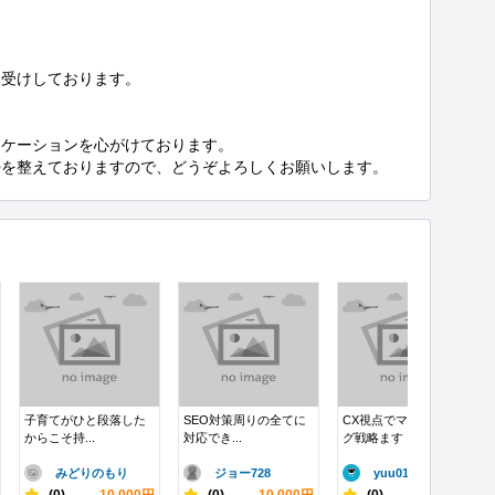
受けしております。

ケーションを心がけております。

勢を整えておりますので、どうぞよろしくお願いします。
子育てがひと段落した
SEO対策周りの全てに
CX視点でマーケティン
からこそ持...
対応でき...
グ戦略ます
みどりのもり
ジョー728
yuu01
-
(0)
10,000円
-
(0)
10,000円
-
(0)
10,000円