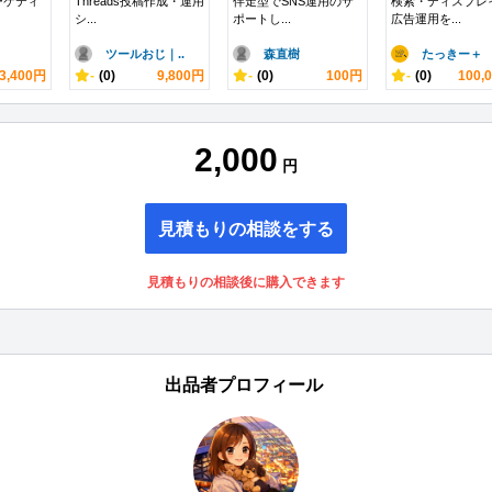
ーケティ
Threads投稿作成・運用
伴走型でSNS運用のサ
検索・ディスプレ
シ...
ポートし...
広告運用を...
ツールおじ｜..
森直樹
たっきー＋
3,400円
-
(0)
9,800円
-
(0)
100円
-
(0)
100,
2,000
円
見積もりの相談をする
見積もりの相談後に購入できます
出品者プロフィール