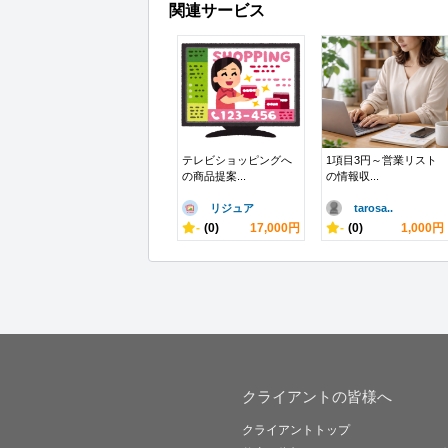
関連サービス
テレビショッピングへ
1項目3円～営業リスト
の商品提案...
の情報収...
リジュア
tarosa..
-
(0)
17,000円
-
(0)
1,000円
クライアントの皆様へ
クライアントトップ