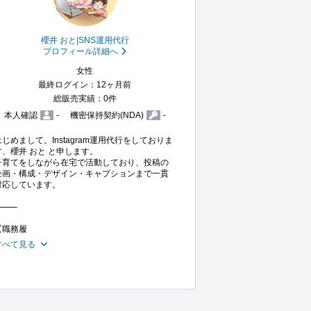
櫻井 おと|SNS運用代行
プロフィール詳細へ
女性
最終ログイン：12ヶ月前
総販売実績：0件
本人確認
-
機密保持契約(NDA)
-
はじめまして。Instagram運用代行をしておりま
す、櫻井 おと と申します。

子育てをしながら在宅で活動しており、投稿の
企画・構成・デザイン・キャプションまで一貫
対応しています。

⸻

【職務履
すべて見る