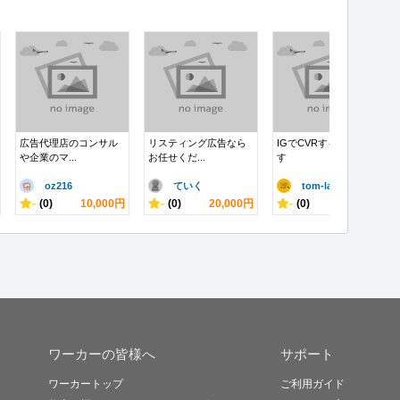
広告代理店のコンサル
リスティング広告なら
IGでCVRするコツ。ま
や企業のマ...
お任せくだ...
す
oz216
ていく
tom-la..
-
(0)
10,000円
-
(0)
20,000円
-
(0)
10,000円
ワーカーの皆様へ
サポート
ワーカートップ
ご利用ガイド