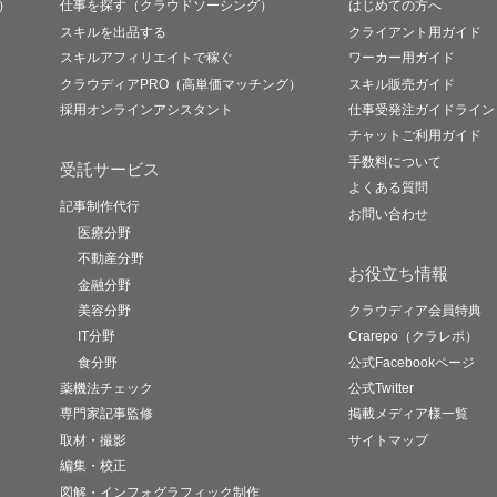
）
仕事を探す（クラウドソーシング）
はじめての方へ
スキルを出品する
クライアント用ガイド
スキルアフィリエイトで稼ぐ
ワーカー用ガイド
クラウディアPRO（高単価マッチング）
スキル販売ガイド
採用オンラインアシスタント
仕事受発注ガイドライン
チャットご利用ガイド
手数料について
受託サービス
よくある質問
記事制作代行
お問い合わせ
医療分野
不動産分野
お役立ち情報
金融分野
美容分野
クラウディア会員特典
IT分野
Crarepo（クラレポ）
食分野
公式Facebookページ
薬機法チェック
公式Twitter
専門家記事監修
掲載メディア様一覧
取材・撮影
サイトマップ
編集・校正
図解・インフォグラフィック制作