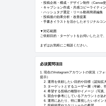
・投稿企画・構成・デザイン制作（Canva使
・キャプション作成・共感コピーライティン
・ハッシュタグ選定・リール動画簡易編集

・投稿後の効果分析・改善提案

・手書きイラストを活かしたオリジナルコン
▼対応範囲

ご依頼目的・ターゲットをお伺いした上で、
まずはお気軽にご相談ください。
必須質問項目
1.	現在のInstagramアカウントの状況（フォロワー数、投稿頻度など、可能であればアカウントURLの
提示）

	2.	運用を依頼したい目的や目標（認知拡大、集客、販売促進など）

	3.	ターゲットとするユーザー層（年齢、性別、興味関心など）

	4.	希望する投稿の種類やイメージ（写真、イラスト、動画、トーンなど）

	5.	競合や参考にしているアカウントがあれば教えてください

	6.	運用にあたり、特に重視したいポイントやご要望

	7.	投稿頻度やスケジュールの希望
