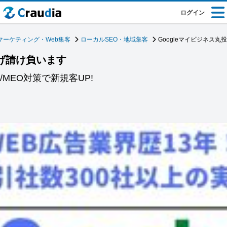
ログイン
マーケティング・Web集客
ローカルSEO・地域集客
Googleマイビジネス
投げ請け負います
/MEO対策で新規客UP!