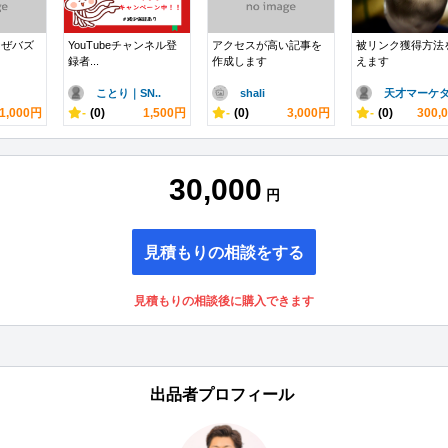
なぜバズ
YouTubeチャンネル登
アクセスが高い記事を
被リンク獲得方法
録者...
作成します
えます
ことり｜SN..
shali
天才マーケタ.
1,000円
-
(0)
1,500円
-
(0)
3,000円
-
(0)
300,
30,000
円
見積もりの相談をする
見積もりの相談後に購入できます
出品者プロフィール