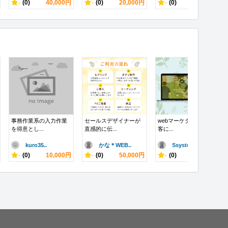
-
(0)
40,000円
-
(0)
20,000円
-
(0)
1,000円
事務作業系の入力作業
セールスデザイナーが
webマーケターがweb集
を得意とし...
直感的に伝...
客に...
kuro35..
かな＊WEB..
Ssyste..
-
(0)
10,000円
-
(0)
50,000円
-
(0)
70,000円