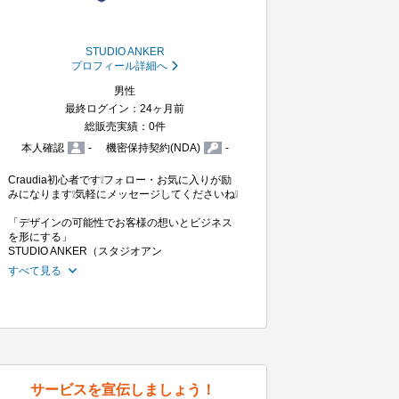
STUDIO ANKER
プロフィール詳細へ
男性
最終ログイン：24ヶ月前
総販売実績：0件
本人確認
-
機密保持契約(NDA)
-
Craudia初心者です❕️フォロー・お気に入りが励
みになります❕️気軽にメッセージしてくださいね❕️

「デザインの可能性でお客様の想いとビジネス
を形にする」

STUDIO ANKER（スタジオアン
すべて見る
サービスを宣伝しましょう！