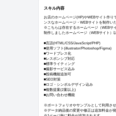
スキル内容
お店のホームページ(HP)やWEBサイト作
ンスなホームページ・WEBサイトを制作い
※こちらは存在するホームページ（WEBサ
制作しましたホームページ（WEBサイト）
■言語(HTML/CSS/JavaScript/PHP)

■使用ソフト(illustrator/Photoshop/Figma)

■ワードプレス化

■レスポンシブ対応

■標準ライティング

■撮影サービス込み

■投稿機能追加可

■SEO対策

■ロゴ・シンボルデザイン込み

■複数提案(2案以上)

■お問い合わせ機能

※ポートフォリオやサンプルとして利用させ
※データ納品後の変更や修正は追加料金が発
※1ページ毎に料金が追加されます。
