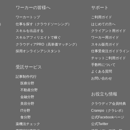
ワーカーの皆様へ
サポート
ワーカートップ
ご利用ガイド
）
仕事を探す（クラウドソーシング）
はじめての方へ
スキルを出品する
クライアント用ガイド
スキルアフィリエイトで稼ぐ
ワーカー用ガイド
クラウディアPRO（高単価マッチング）
スキル販売ガイド
採用オンラインアシスタント
仕事受発注ガイドライン
チャットご利用ガイド
手数料について
受託サービス
よくある質問
記事制作代行
お問い合わせ
医療分野
不動産分野
お役立ち情報
金融分野
美容分野
クラウディア会員特典
IT分野
Crarepo（クラレポ）
食分野
公式Facebookページ
薬機法チェック
公式Twitter