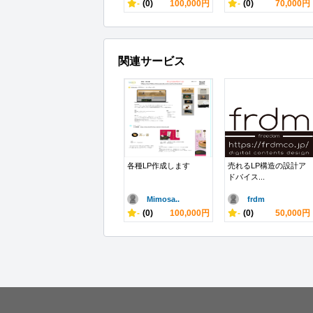
-
(0)
100,000円
-
(0)
70,000円
関連サービス
各種LP作成します
売れるLP構造の設計ア
ドバイス...
Mimosa..
frdm
-
(0)
100,000円
-
(0)
50,000円