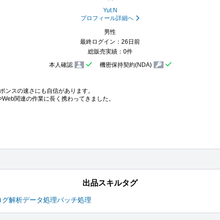
Yut.N
プロフィール詳細へ
男性
最終ログイン：26日前
総販売実績：0件
本人確認
機密保持契約(NDA)
ポンスの速さにも自信があります。

Web関連の作業に長く携わってきました。

出品スキルタグ
ログ解析
データ処理
バッチ処理