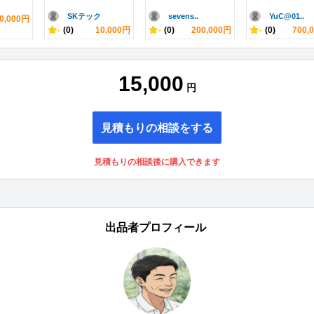
SKテック
sevens..
YuC@01..
00,000円
-
(0)
10,000円
-
(0)
200,000円
-
(0)
700,
15,000
円
見積もりの相談をする
見積もりの相談後に購入できます
出品者プロフィール