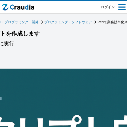
ログイン
IT・プログラミング・開発
プログラミング・ソフトウェア
Perlで業務効率
プトを作成します
に実行