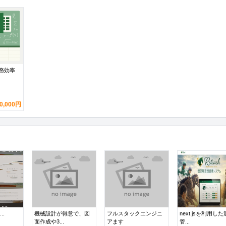
業務効率
0,000円
..
機械設計が得意で、図
フルスタックエンジニ
next.jsを利用し
面作成や3...
アます
管...