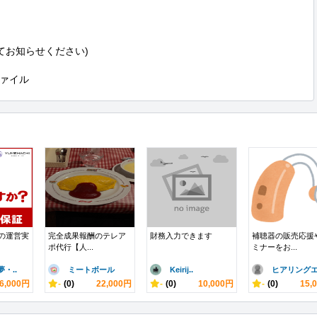
てお知らせください)

ァイル
nの運営実
完全成果報酬のテレア
財務入力できます
補聴器の販売応援
ポ代行【人...
ミナーをお...
・..
ミートボール
Keirij..
ヒアリングエ.
6,000円
-
(0)
22,000円
-
(0)
10,000円
-
(0)
15,