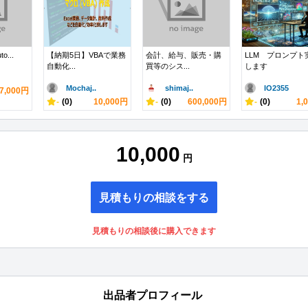
o...
【納期5日】VBAで業務
会計、給与、販売・購
LLM プロンプト
自動化...
買等のシス...
します
Mochaj..
shimaj..
IO2355
7,000円
-
(0)
10,000円
-
(0)
600,000円
-
(0)
1,
10,000
円
見積もりの相談をする
見積もりの相談後に購入できます
出品者プロフィール