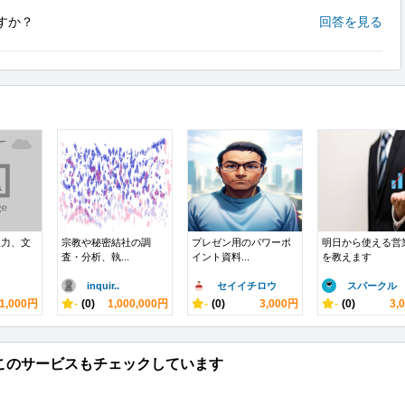
すか？
回答を見る
入力、文
宗教や秘密結社の調
プレゼン用のパワーポ
明日から使える営
査・分析、執...
イント資料...
を教えます
inquir..
セイイチロウ
スパークル
1,000円
-
(0)
1,000,000円
-
(0)
3,000円
-
(0)
3,
このサービスもチェックしています