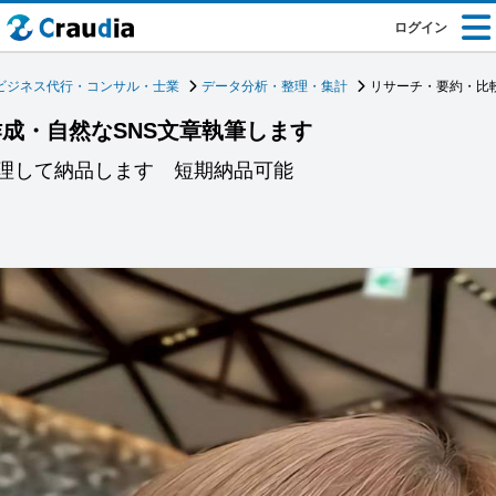
ログイン
ビジネス代行・コンサル・士業
データ分析・整理・集計
リサーチ・要約・比
成・自然なSNS文章執筆します
整理して納品します 短期納品可能