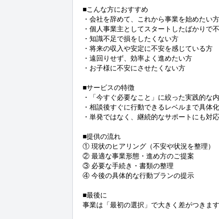
■こんな方におすすめ

・会社を辞めて、これから事業を始めたい方
・個人事業主としてスタートしたばかりで不
・知識不足で損をしたくない方

・将来の収入や安定に不安を感じている方

・遠回りせず、効率よく進めたい方

・お子様に不安にさせたくない方

■サービスの特徴

・「今すぐ必要なこと」に絞った実践的な内
・相談後すぐに行動できるレベルまで具体化
・単発ではなく、継続的なサポートにも対応
■提供の流れ

① 現状のヒアリング（不安や状況を整理）

② 最適な事業形態・進め方のご提案

③ 必要な手続き・書類の整理

④ 今後の具体的な行動プランの提示

■最後に

事業は「最初の選択」で大きく差がつきます