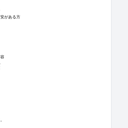


安がある方

容





。
