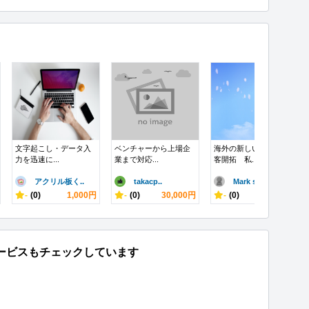
文字起こし・データ入
ベンチャーから上場企
海外の新しい市場、顧
力を迅速に...
業まで対応...
客開拓 私...
アクリル板く..
takacp..
Mark s..
-
(0)
1,000円
-
(0)
30,000円
-
(0)
88,000円
ービスもチェックしています