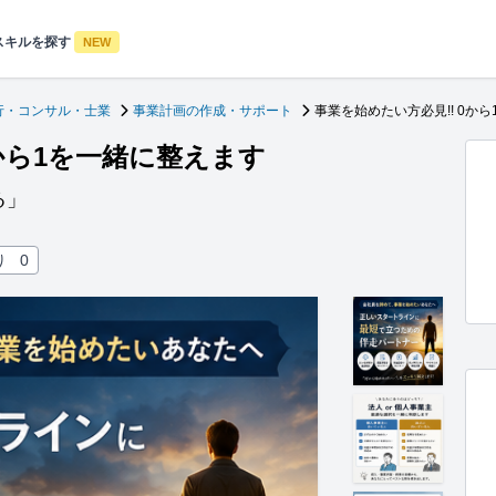
スキルを探す
NEW
行・コンサル・士業
事業計画の作成・サポート
事業を始めたい方必見!! 0か
0から1を一緒に整えます
る」
り
0