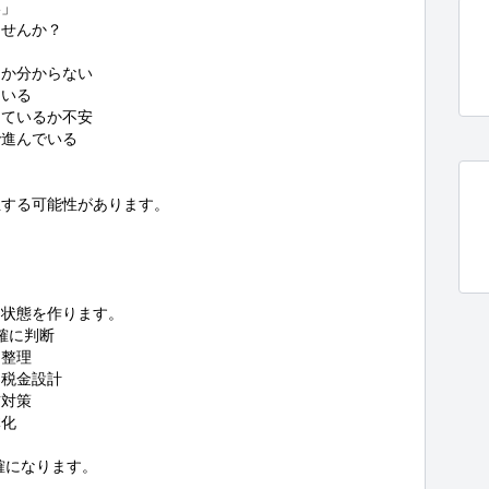
」

せんか？

か分からない

いる

ているか不安

進んでいる

する可能性があります。

状態を作ります。

確に判断

整理

税金設計

対策

化

になります。
