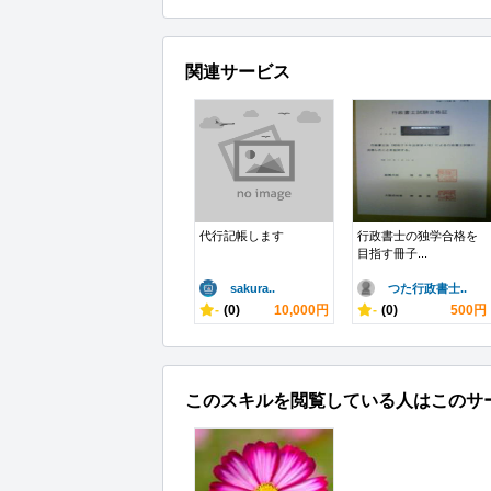
関連サービス
代行記帳します
行政書士の独学合格を
目指す冊子...
sakura..
つた行政書士..
-
(0)
10,000円
-
(0)
500円
このスキルを閲覧している人はこのサ