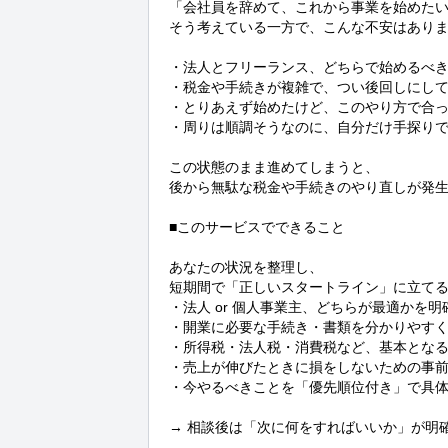
「会社員を辞めて、これから事業を始めたい
そう考えている一方で、こんな不安はありま
・法人とフリーランス、どちらで始めるべき
・税金や手続きが複雑で、つい後回しにして
・とりあえず始めたけど、このやり方で合っ
・周りは順調そうなのに、自分だけ手探りで
この状態のまま進めてしまうと、

後から無駄な税金や手続きのやり直しが発生
■このサービスでできること

あなたの状況を整理し、

短期間で「正しいスタートライン」に立てる
・法人 or 個人事業主、どちらが最適かを明
・開業に必要な手続き・書類を分かりやすく
・所得税・法人税・消費税など、基本となる
・売上が伸びたときに損をしないための事前
・今やるべきことを「優先順位付き」で具体
→ 相談後は「次に何をすればいいか」が明確