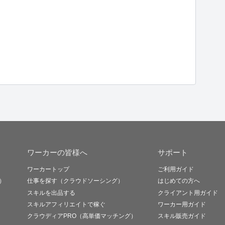
ワーカーの皆様へ
サポート
ワーカートップ
ご利用ガイド
）
仕事を探す（クラウドソーシング）
はじめての方へ
スキルを出品する
クライアント用ガイド
スキルアフィリエイトで稼ぐ
ワーカー用ガイド
クラウディアPRO（高単価マッチング）
スキル販売ガイド