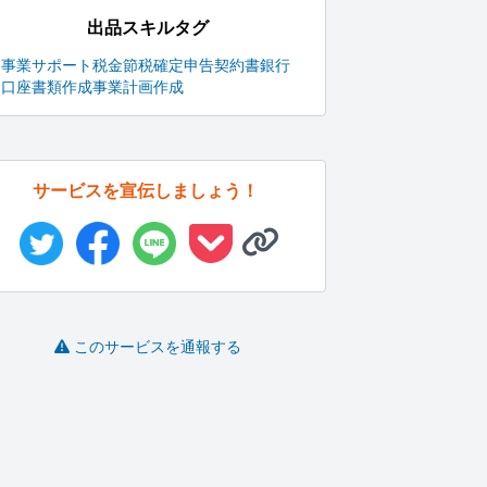
出品スキルタグ
事業
サポート
税金
節税
確定申告
契約書
銀行
口座
書類作成
事業計画
作成
サービスを宣伝しましょう！
このサービスを通報する