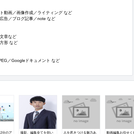
ト動画／画像作成／ライティング など

広告／ブログ記事／note など

文章など

形 など

G／Googleドキュメント など

2分のア
撮影、編集全てを担い
人を惹きつける魅力あ
動画編集お任せく