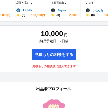
品質が高い...
る動画編集...
います
LIUMIN..
Skyroc..
いなっち
0,000円
-
(0)
150,000円
-
(0)
2,000円
-
(0)
5,
10,000
円
納品予定日：7日後
見積もりの相談をする
見積もりの相談後に購入できます
出品者プロフィール