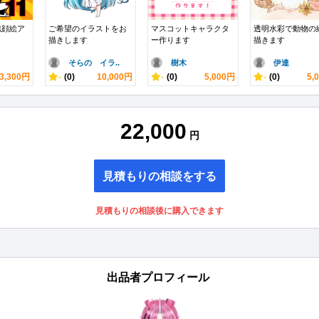
似顔絵ア
ご希望のイラストをお
マスコットキャラクタ
透明水彩で動物の
描きします
ー作ります
描きます
そらの イラ..
樹木
伊達
3,300円
-
(0)
10,000円
-
(0)
5,000円
-
(0)
5,
22,000
円
見積もりの相談をする
見積もりの相談後に購入できます
出品者プロフィール