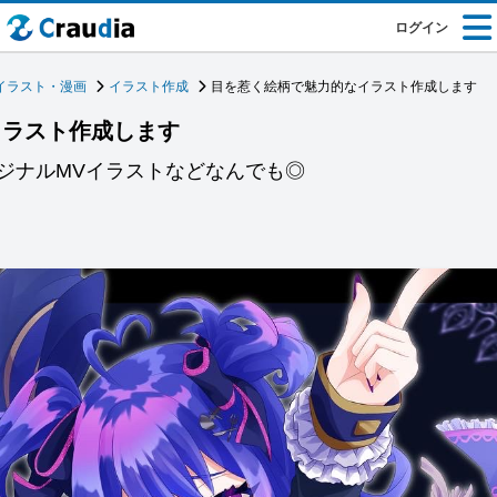
ログイン
イラスト・漫画
イラスト作成
目を惹く絵柄で魅力的なイラスト作成します
イラスト作成します
ジナルMVイラストなどなんでも◎