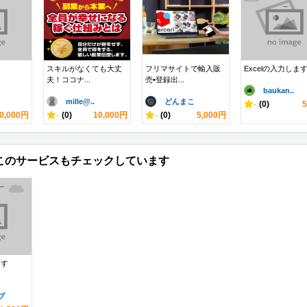
スキルがなくても大丈
フリマサイトで輸入販
Excelの入力しま
夫！ココナ...
売•登録出...
baukan..
mille@..
どんまこ
-
(0)
0,000円
-
(0)
10,000円
-
(0)
5,000円
このサービスもチェックしています
ます
ブ