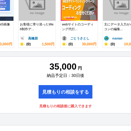
NS画像
お客様に寄り添ったWe
webサイトのコーディ
主にデータ入力が
b制作デ...
ング代行...
コンの編集...
高橋朋
ごとうさとし
navian
3,000円
-
(0)
1,500円
-
(0)
30,000円
-
(0)
10,
35,000
円
納品予定日：30日後
見積もりの相談をする
見積もりの相談後に購入できます