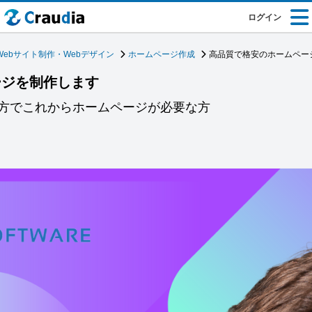
ログイン
Webサイト制作・Webデザイン
ホームページ作成
高品質で格安のホームペー
ージを制作します
方でこれからホームページが必要な方