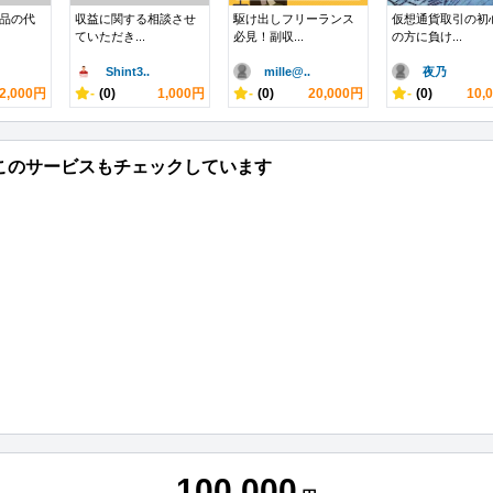
A納品の代
収益に関する相談させ
駆け出しフリーランス
仮想通貨取引の初
ていただき...
必見！副収...
の方に負け...
Shint3..
mille@..
夜乃
2,000円
-
(0)
1,000円
-
(0)
20,000円
-
(0)
10,
このサービスもチェックしています
100,000