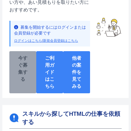
い方や、あい見積もりを取りたい方に
おすすめです。
募集を開始するにはログインまたは
会員登録が必要です
ログインはこちら
|
新規会員登録はこちら
今す
ご利
他者
ぐ募
用ガ
の案
集す
イド
件を
る
はこ
見て
ちら
みる
スキルから探してHTMLの仕事を依頼
する