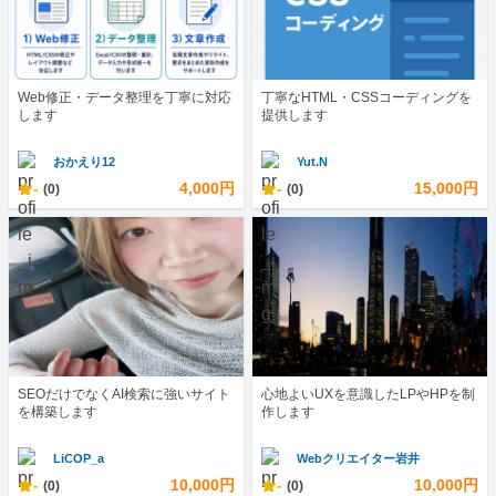
Web修正・データ整理を丁寧に対応
丁寧なHTML・CSSコーディングを
します
提供します
おかえり12
Yut.N
-
4,000円
-
15,000円
(0)
(0)
SEOだけでなくAI検索に強いサイト
心地よいUXを意識したLPやHPを制
を構築します
作します
LiCOP_a
Webクリエイター岩井
-
10,000円
-
10,000円
(0)
(0)