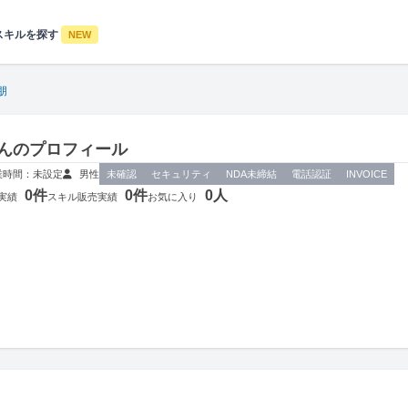
スキルを探す
NEW
朋
んのプロフィール
業時間：未設定
男性
未確認
セキュリティ
NDA未締結
電話認証
INVOICE
0件
0件
0人
実績
スキル販売実績
お気に入り