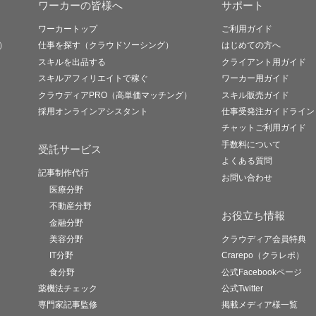
ワーカーの皆様へ
サポート
ワーカートップ
ご利用ガイド
）
仕事を探す（クラウドソーシング）
はじめての方へ
スキルを出品する
クライアント用ガイド
スキルアフィリエイトで稼ぐ
ワーカー用ガイド
クラウディアPRO（高単価マッチング）
スキル販売ガイド
採用オンラインアシスタント
仕事受発注ガイドライン
チャットご利用ガイド
手数料について
受託サービス
よくある質問
記事制作代行
お問い合わせ
医療分野
不動産分野
お役立ち情報
金融分野
美容分野
クラウディア会員特典
IT分野
Crarepo（クラレポ）
食分野
公式Facebookページ
薬機法チェック
公式Twitter
専門家記事監修
掲載メディア様一覧