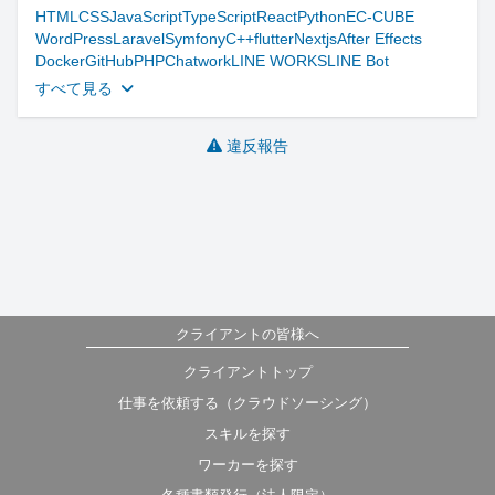
HTML
CSS
JavaScript
TypeScript
React
Python
EC-CUBE
WordPress
Laravel
Symfony
C++
flutter
Nextjs
After Effects
Docker
GitHub
PHP
Chatwork
LINE WORKS
LINE Bot
すべて見る
違反報告
クライアントの皆様へ
クライアントトップ
仕事を依頼する（クラウドソーシング）
スキルを探す
ワーカーを探す