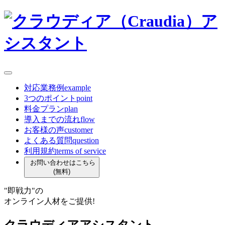
対応業務例
example
3つのポイント
point
料金プラン
plan
導入までの流れ
flow
お客様の声
customer
よくある質問
question
利用規約
terms of service
お問い合わせはこちら
(無料)
"即戦力"
の
オンライン人材
を
ご提供!
クラウディアアシスタント