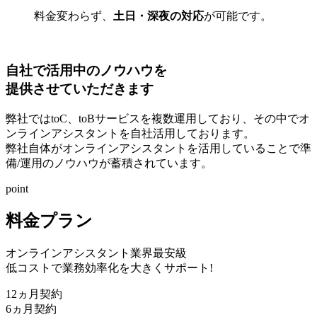
料金変わらず、
土日・深夜の対応
が可能です。
自社で活用中のノウハウを
提供させていただきます
弊社では
toC、toBサービス
を複数運用しており、その中でオ
ンラインアシスタントを
自社活用
しております。
弊社自体がオンラインアシスタントを活用していることで
準
備/運用のノウハウが蓄積
されています。
point
料金プラン
オンラインアシスタント業界最安級
低コストで業務効率化を大きくサポート!
12
ヵ月契約
6
ヵ月契約