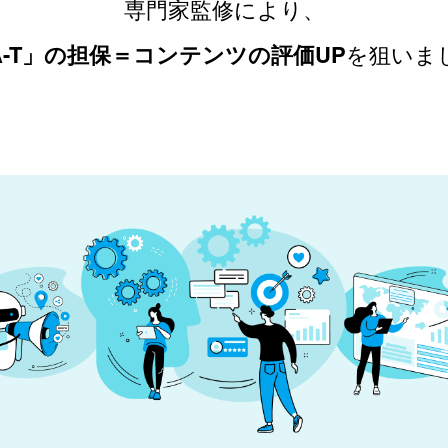
専門家監修により、
-A-T」の担保＝コンテンツの評価UP
を
狙いま