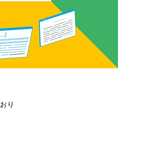
ており
。