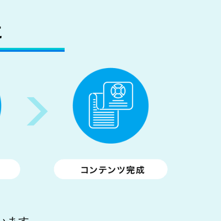
に
います。