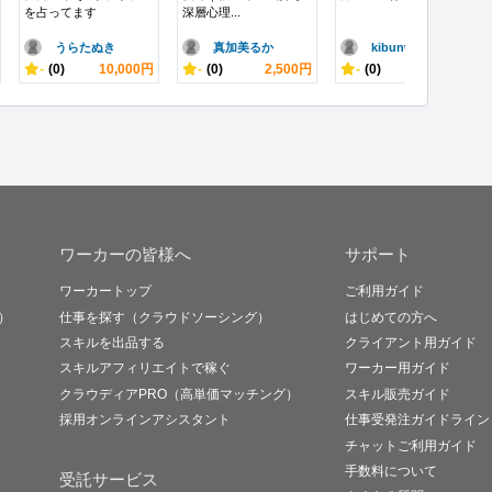
を占ってます
深層心理...
うらたぬき
真加美るか
kibunw..
-
(0)
10,000円
-
(0)
2,500円
-
(0)
2,000円
ワーカーの皆様へ
サポート
ワーカートップ
ご利用ガイド
）
仕事を探す（クラウドソーシング）
はじめての方へ
スキルを出品する
クライアント用ガイド
スキルアフィリエイトで稼ぐ
ワーカー用ガイド
クラウディアPRO（高単価マッチング）
スキル販売ガイド
採用オンラインアシスタント
仕事受発注ガイドライン
チャットご利用ガイド
手数料について
受託サービス