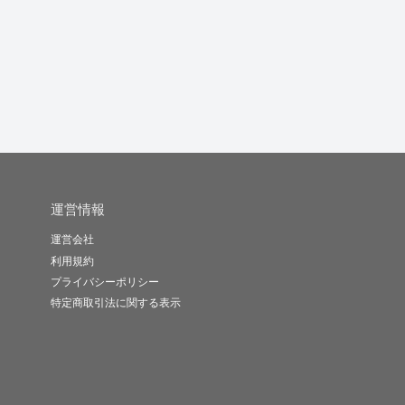
ンやタロッ...
ージでお...
せメイクア...
占
桜木ひなた
想庵〜omo..
復縁・恋愛成..
-
(0)
1,000円
-
(0)
1,000円
-
(0)
5,000円
運営情報
運営会社
利用規約
プライバシーポリシー
特定商取引法に関する表示