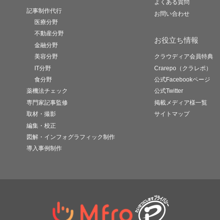
よくある質問
記事制作代行
お問い合わせ
医療分野
不動産分野
お役立ち情報
金融分野
美容分野
クラウディア会員特典
IT分野
Crarepo（クラレポ）
食分野
公式Facebookページ
薬機法チェック
公式Twitter
専門家記事監修
掲載メディア様一覧
取材・撮影
サイトマップ
編集・校正
図解・インフォグラフィック制作
導入事例制作