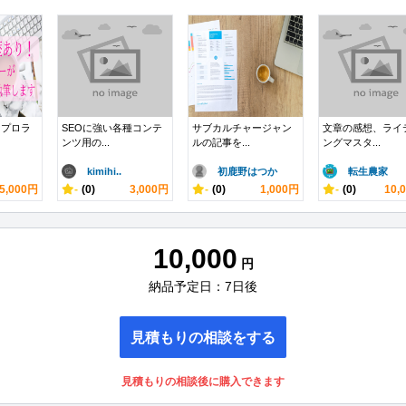
！プロラ
SEOに強い各種コンテ
サブカルチャージャン
文章の感想、ライ
ンツ用の...
ルの記事を...
ングマスタ...
kimihi..
初鹿野はつか
転生農家
5,000円
-
(0)
3,000円
-
(0)
1,000円
-
(0)
10,
10,000
円
納品予定日：7日後
見積もりの相談をする
見積もりの相談後に購入できます