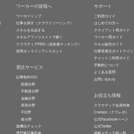
ワーカーの皆様へ
サポート
ワーカートップ
ご利用ガイド
）
仕事を探す（クラウドソーシング）
はじめての方へ
スキルを出品する
クライアント用ガイド
スキルアフィリエイトで稼ぐ
ワーカー用ガイド
クラウディアPRO（高単価マッチング）
スキル販売ガイド
採用オンラインアシスタント
仕事受発注ガイドライン
チャットご利用ガイド
手数料について
受託サービス
よくある質問
記事制作代行
お問い合わせ
医療分野
不動産分野
お役立ち情報
金融分野
美容分野
クラウディア会員特典
IT分野
Crarepo（クラレポ）
食分野
公式Facebookページ
薬機法チェック
公式Twitter
専門家記事監修
掲載メディア様一覧