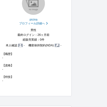
picina
プロフィール詳細へ
男性
最終ログイン：26ヶ月前
総販売実績：0件
本人確認
-
機密保持契約(NDA)
-
【職歴】

-

【資格】

-

【特技】

-