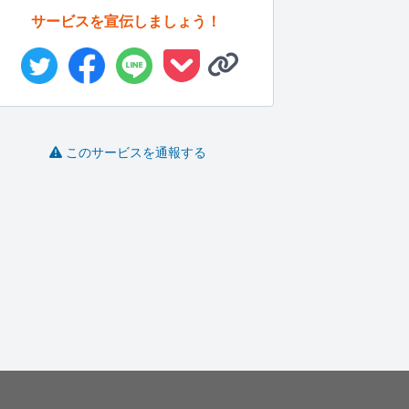
サービスを宣伝しましょう！
このサービスを通報する
Webデザインの制作全
目に留まりやすい効果
ユーザーに伝わりやす
般を担当...
的なバナー...
いホームペ...
す
sn_kan..
Kitsun..
vnt04...
-
(0)
10,000円
-
(0)
5,000円
-
(0)
50,000円