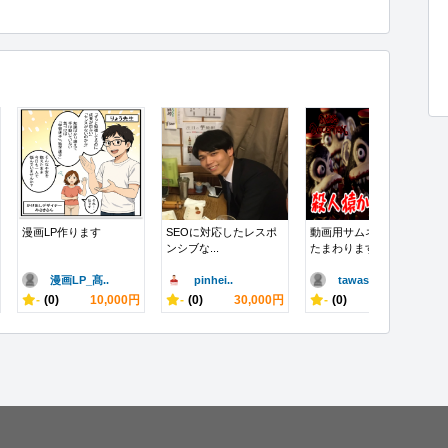
漫画LP作ります
SEOに対応したレスポ
動画用サムネイルうけ
ンシブな...
たまわります
漫画LP_髙..
pinhei..
tawasi..
-
(0)
10,000円
-
(0)
30,000円
-
(0)
2,000円