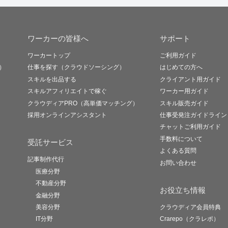
ワーカーの皆様へ
サポート
ワーカートップ
ご利用ガイド
）
仕事を探す（クラウドソーシング）
はじめての方へ
スキルを出品する
クライアント用ガイド
スキルアフィリエイトで稼ぐ
ワーカー用ガイド
クラウディアPRO（高単価マッチング）
スキル販売ガイド
採用オンラインアシスタント
仕事受発注ガイドライン
チャットご利用ガイド
手数料について
受託サービス
よくある質問
記事制作代行
お問い合わせ
医療分野
不動産分野
お役立ち情報
金融分野
美容分野
クラウディア会員特典
IT分野
Crarepo（クラレポ）