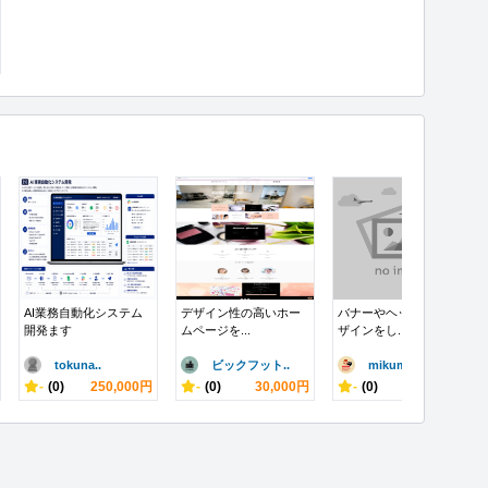
AI業務自動化システム
デザイン性の高いホー
バナーやヘッダーのデ
開発ます
ムページを...
ザインをし...
tokuna..
ビックフット..
mikumi..
-
(0)
250,000円
-
(0)
30,000円
-
(0)
500円