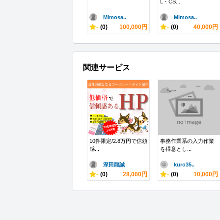
L・CS...
Mimosa..
Mimosa..
-
(0)
100,000円
-
(0)
40,000円
関連サービス
10件限定/2.8万円で信頼
事務作業系の入力作業
感...
を得意とし...
深田龍誠
kuro35..
-
(0)
28,000円
-
(0)
10,000円