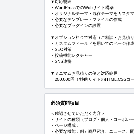
▼対応範囲

・WordPressでのWebサイト構築

・オリジナルテーマ・既存テーマをカスタマ
・必要なテンプレートファイルの作成

・必要なプラグインの設置

▼オプション料金で対応（ご相談・お見積り
・カスタムフィールドを用いてのページ作成
・SEO対策

・投稿機能レクチャー

・SNS連携

▼ミニマムお見積りの例と対応範囲

　250,000円（/静的サイトのHTML,CSS
必須質問項目
＜確認させていただく内容＞

・サイトの種類（ブログ・個人・コーポレー
・ページ構成：

・必要な機能：例）商品紹介、ニュース、問