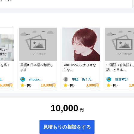
頼を築く
英語▶︎日本語へ翻訳し
YouTubeのシナリオな
中国語（台湾語）
ます
らな...
語、と日本...
..
shogo...
午巳 あくた
ヨヨすけ
6,000円
-
(0)
10,000円
-
(0)
3,000円
-
(0)
1,
10,000
円
見積もりの相談をする