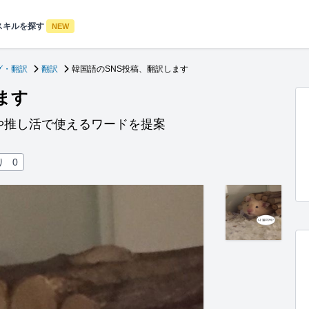
スキルを探す
NEW
グ・翻訳
翻訳
韓国語のSNS投稿、翻訳します
ます
や推し活で使えるワードを提案
り
0