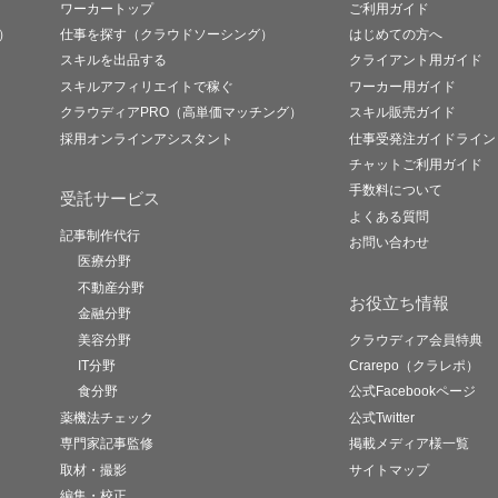
ワーカートップ
ご利用ガイド
）
仕事を探す（クラウドソーシング）
はじめての方へ
スキルを出品する
クライアント用ガイド
スキルアフィリエイトで稼ぐ
ワーカー用ガイド
クラウディアPRO（高単価マッチング）
スキル販売ガイド
採用オンラインアシスタント
仕事受発注ガイドライン
チャットご利用ガイド
手数料について
受託サービス
よくある質問
記事制作代行
お問い合わせ
医療分野
不動産分野
お役立ち情報
金融分野
美容分野
クラウディア会員特典
IT分野
Crarepo（クラレポ）
食分野
公式Facebookページ
薬機法チェック
公式Twitter
専門家記事監修
掲載メディア様一覧
取材・撮影
サイトマップ
編集・校正