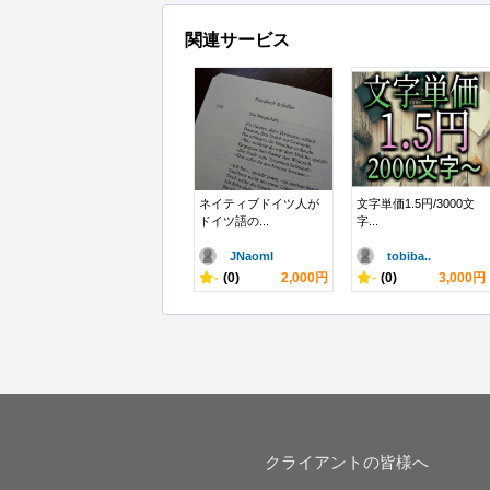
関連サービス
ネイティブドイツ人が
文字単価1.5円/3000文
ドイツ語の...
字...
JNaomI
tobiba..
-
(0)
2,000円
-
(0)
3,000円
クライアントの皆様へ