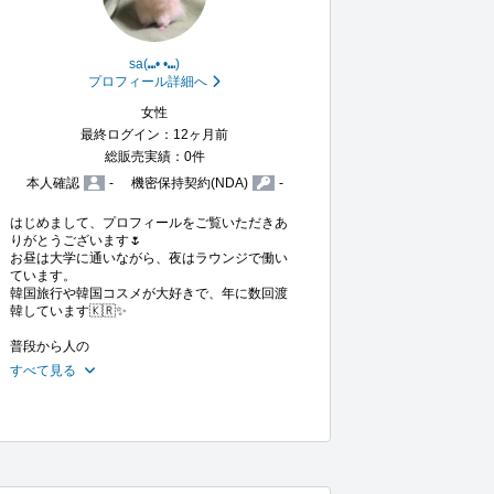
sa(⑉• •⑉)
プロフィール詳細へ
女性
最終ログイン：12ヶ月前
総販売実績：0件
本人確認
-
機密保持契約(NDA)
-
はじめまして、プロフィールをご覧いただきあ
りがとうございます🌷

お昼は大学に通いながら、夜はラウンジで働い
ています。

韓国旅行や韓国コスメが大好きで、年に数回渡
韓しています🇰🇷✨

普段から人の
すべて見る