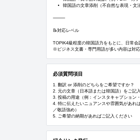
	•	韓国語の文章添削（不自然な表現・文法ミスのチェック）

⸻

📝対応レベル

TOPIK4級程度の韓国語力をもとに、日常会
※ビジネス文書・専門用語が多い内容は対応
必須質問項目
1.	翻訳 or 添削のどちらをご希望ですか？

2.	元の文章（日本語または韓国語）をご記入ください

3.	投稿の用途（例：インスタキャプション・LINE・カフェレビューなど）

4.	特に伝えたいニュアンスや雰囲気があれば教えてください（ややカジュアル／K-POPアイドルっぽい
／敬語強め）

5.	ご希望の納期があればご記入ください