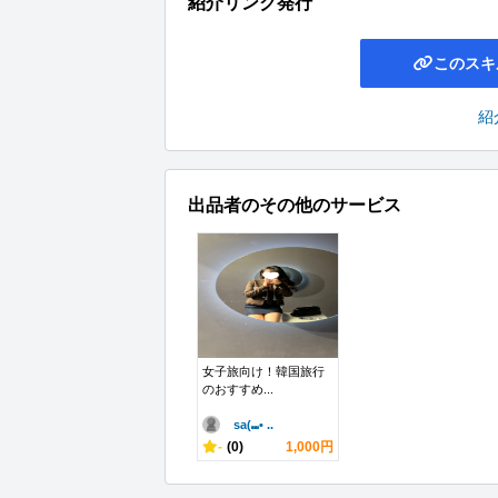
紹介リンク発行
このスキ
紹
出品者のその他のサービス
女子旅向け！韓国旅行
のおすすめ...
sa(⑉• ..
-
(0)
1,000円