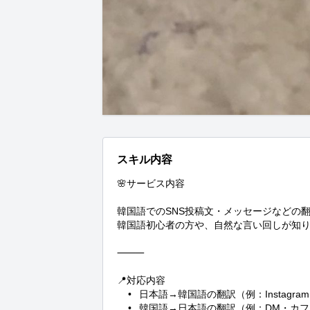
スキル内容
🌸サービス内容

韓国語でのSNS投稿文・メッセージなどの翻
韓国語初心者の方や、自然な言い回しが知り
⸻

📍対応内容

	•	日本語→韓国語の翻訳（例：Instagramキャプション、LINEなど）

	•	韓国語→日本語の翻訳（例：DM・カフェメニュー・SNS投稿）
