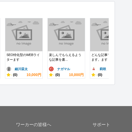
SEO特化型のWEBライ
楽しんでもらえるよう
どんな記事でも作成し
ターます
な記事を書...
ます。ます
細川栞太
ナガマル
莉咲
-
(0)
10,000円
-
(0)
10,000円
-
(0)
5,000円
ワーカーの皆様へ
サポート