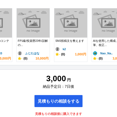
bコンテ
FP1級/投資歴23年/誤解
SNS投稿文を整えます
AIを使用した構成
の...
筆、校正...
k2
3
ふじたはな
Nao_Na..
-
(0)
1,000円
0,000円
-
(0)
10,000円
-
(0)
3,
3,000
円
納品予定日：7日後
見積もりの相談をする
見積もりの相談後に購入できます