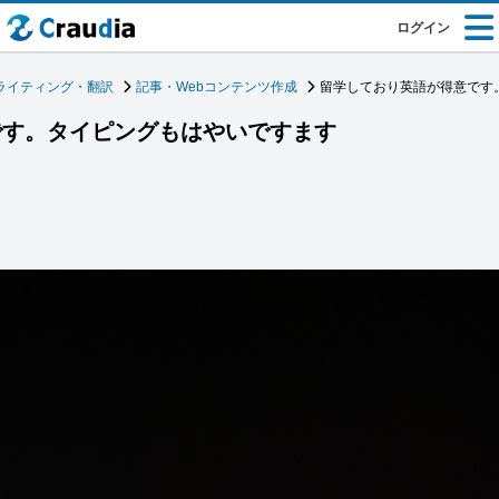
ログイン
ライティング・翻訳
記事・Webコンテンツ作成
留学しており英語が得意です
です。タイピングもはやいですます