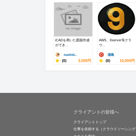
iCADを用いた図面作成
AWS、Xserver等クラ
ができ...
ウ...
nashid..
浦島
-
(0)
3,500円
-
(0)
10,000円
クライアントの皆様へ
クライアントトップ
仕事を依頼する（クラウドソーシング