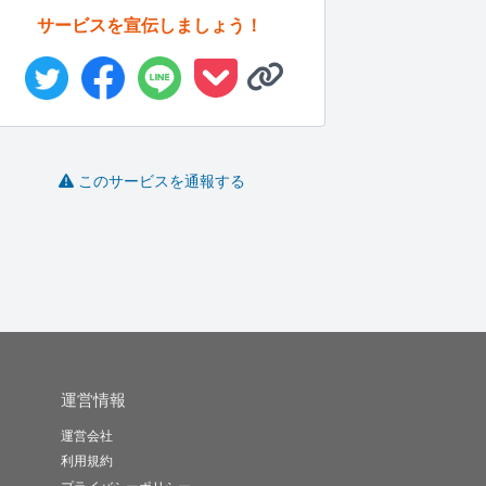
サービスを宣伝しましょう！
ITスキルの低い方にわ
スプレッドシートの自
【マクロ・VBA】デー
A
かりやす...
動化・関数...
タ抽出か...
このサービスを通報する
あべまる
晴天関数
Crazy ..
-
(0)
5,000円
-
(0)
10,000円
-
(0)
50,000円
運営情報
運営会社
利用規約