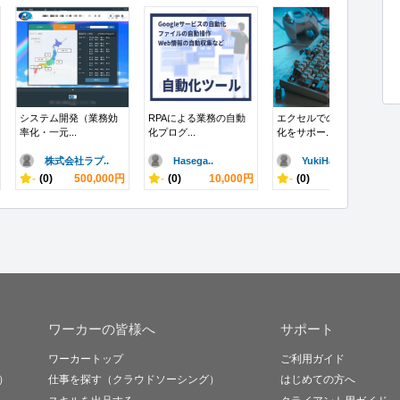
システム開発（業務効
RPAによる業務の自動
エクセルでの業務効率
率化・一元...
化プログ...
化をサポー...
株式会社ラプ..
Hasega..
YukiHa..
-
(0)
500,000円
-
(0)
10,000円
-
(0)
99,000円
ワーカーの皆様へ
サポート
ワーカートップ
ご利用ガイド
）
仕事を探す（クラウドソーシング）
はじめての方へ