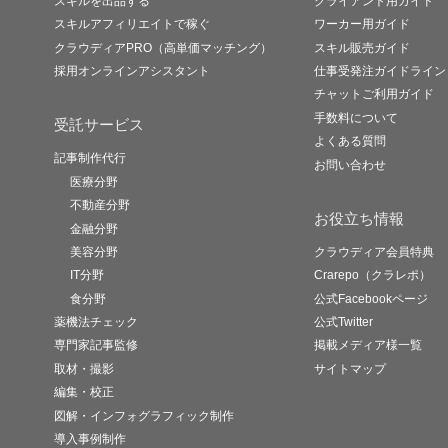
スキルを出品する
クライアント用ガイド
スキルアフィリエイトで稼ぐ
ワーカー用ガイド
クラウディアPRO（高単価マッチング）
スキル販売ガイド
採用オンラインアシスタント
仕事受発注ガイドライン
チャットご利用ガイド
手数料について
受託サービス
よくある質問
記事制作代行
お問い合わせ
医療分野
不動産分野
お役立ち情報
金融分野
美容分野
クラウディア会員特典
IT分野
Crarepo（クラレポ）
食分野
公式Facebookページ
薬機法チェック
公式Twitter
専門家記事監修
掲載メディア様一覧
取材・撮影
サイトマップ
編集・校正
図解・インフォグラフィック制作
導入事例制作