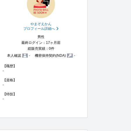
やまぞえかん
プロフィール詳細へ
男性
最終ログイン：17ヶ月前
総販売実績：0件
本人確認
-
機密保持契約(NDA)
-
【職歴】

-

【資格】

-

【特技】

-