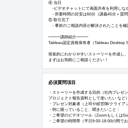
④ 当日

　-ビデオチャットにて画面共有を利用しなが
　- 所要時間の目安は60分（講義45分＋質問1
⑤ 取引完了

　- 事前のご相談内容が解決されたことを確
━━━講師紹介━━━

Tableau認定資格保有者（Tableau Desktop Sp
視覚的にわかりやすいストーリーを作成し、
まずはお気軽にご相談ください！
必須質問項目
・ストーリーを作成する目的（社内プレゼン
プロジェクト報告資料として使いたい など）
・プレゼン対象者（上司や経営陣/クライアン
・特に困っていること、聞きたいこと：

・ご希望のビデオツール（ZoomもしくはGoo
・ご希望の時間帯（平日9:00-18:00の間で