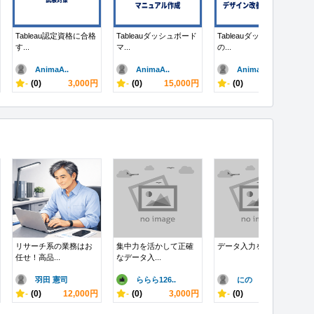
Tableau認定資格に合格
Tableauダッシュボード
Tableauダッシュボード
す...
マ...
の...
AnimaA..
AnimaA..
AnimaA..
-
(0)
3,000円
-
(0)
15,000円
-
(0)
10,000円
リサーチ系の業務はお
集中力を活かして正確
データ入力を行います
任せ！高品...
なデータ入...
羽田 憲司
ららら126..
にの
-
(0)
12,000円
-
(0)
3,000円
-
(0)
1,000円