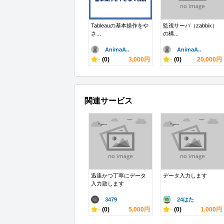
Tableauの基本操作をや
監視サーバ（zabbix）
さ...
の構...
AnimaA..
AnimaA..
-
(0)
3,000円
-
(0)
20,000円
関連サービス
迅速かつ丁寧にデータ
データ入力します
入力致します
3479
24はた
-
(0)
5,000円
-
(0)
1,000円