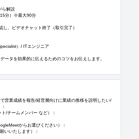
ら解説

5分）※最大90分

認し、ビデオチャット終了（取引完了）

ecialist）/ ITエンジニア

データを効果的に伝えるためのコツをお伝えします。 

で営業成績を報告/経営層向けに業績の推移を説明したい/
：

ト/チームメンバー など）：

gleMeetからお選びください）：

お願いいたします）：
