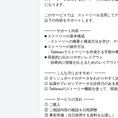
になります。

このサービスでは、ストーリーを活用してデ
以下の内容をサポートします。

━━━ サポート内容 ━━━

■ ストーリーの基本構成

　- ストーリーの概要と構成方法を学び、デ
■ ストーリーの操作方法

　- Tableauでストーリーを作成する手順や
■ 視覚的に伝わりやすいレイアウト

　- 効果的に情報を伝えるためのレイアウト
━━━ こんな方におすすめ！ ━━━

☑ ダッシュボードのデータをわかりやすく説
☑ 会議やプレゼンでデータを説得力のある形
☑ Tableauのストーリー機能を使って、
━━━ サービスの流れ ━━━

① ご購入

② ご相談内容の確認＆日程調整

③ 事前準備（当日使用する資料をお渡し）
