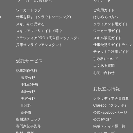
ワーカーの皆様へ
サポート
ワーカートップ
ご利用ガイド
）
仕事を探す（クラウドソーシング）
はじめての方へ
スキルを出品する
クライアント用ガイド
スキルアフィリエイトで稼ぐ
ワーカー用ガイド
クラウディアPRO（高単価マッチング）
スキル販売ガイド
採用オンラインアシスタント
仕事受発注ガイドライン
チャットご利用ガイド
手数料について
受託サービス
よくある質問
記事制作代行
お問い合わせ
医療分野
不動産分野
お役立ち情報
金融分野
美容分野
クラウディア会員特典
IT分野
Crarepo（クラレポ）
食分野
公式Facebookページ
薬機法チェック
公式Twitter
専門家記事監修
掲載メディア様一覧