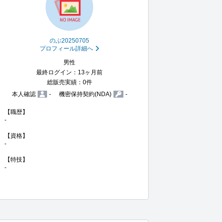
のぶ20250705
プロフィール詳細へ
男性
最終ログイン：13ヶ月前
総販売実績：0件
本人確認
-
機密保持契約(NDA)
-
【職歴】

-

【資格】

-

【特技】

-