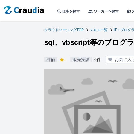
仕事を探す
ワーカーを探す
クラウドソーシングTOP
スキル一覧
IT・プログ
sql、vbscript等のプ
評価
-
販売実績
0件
お気に入