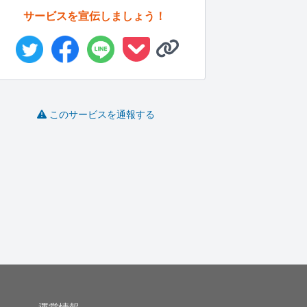
サービスを宣伝しましょう！
このサービスを通報する
メタバース空間を作る
kintone導入前の業務整
AIの流れに身を任せま
クリエータ...
理...
す
ドリームバー..
KOMUGI..
hakaru..
-
(0)
200,000円
-
(0)
39,800円
-
(0)
3,000円