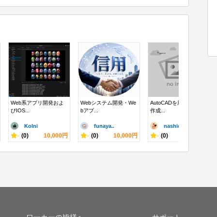
Web系アプリ開発およ
Webシステム開発・We
AutoCADを用いた図面
びIOS...
bアプ...
作成...
KoIni
funaya..
nashid..
-
(0)
10,000円
-
(0)
10,000円
-
(0)
2,800円