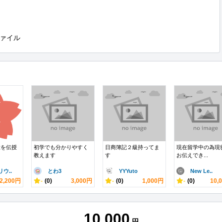
ァイル
意を伝授
初学でも分かりやすく
日商簿記２級持ってま
現在留学中の為現
教えます
す
お伝えでき...
ウ..
とわ3
YYYuto
New Le..
2,200円
-
(0)
3,000円
-
(0)
1,000円
-
(0)
10,
10,000
円