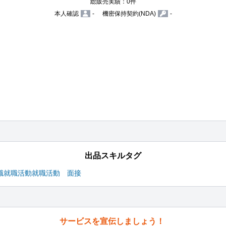
総販売実績：0件
本人確認
-
機密保持契約(NDA)
-
出品スキルタグ
職
就職活動
就職活動 面接
サービスを宣伝しましょう！