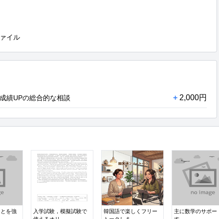
ァイル
+
2,000円
成績UPの総合的な相談
ことを強
入学試験，模擬試験で
韓国語で楽しくフリー
主に数学のサポー