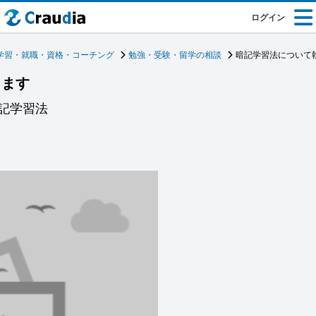
ログイン
学習・就職・資格・コーチング
勉強・受験・留学の相談
暗記学習法について
します
記学習法