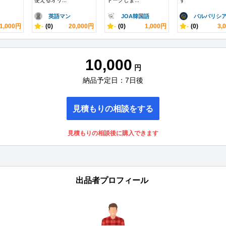
使えるオリ...
トークしま...
す
英語マン
JOA韓国語
バルバリシ
1,000円
-
(0)
20,000円
-
(0)
1,000円
-
(0)
3,
10,000
円
納品予定日：7日後
見積もりの相談をする
見積もりの相談後に購入できます
出品者プロフィール