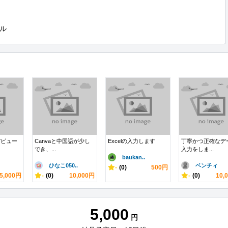
ル
デビュー
Canvaと中国語が少し
Excelの入力します
丁寧かつ正確なデ
でき、...
入力をしま...
baukan..
ひなこ050..
ベンチィ
-
(0)
500円
5,000円
-
(0)
10,000円
-
(0)
10,
5,000
円