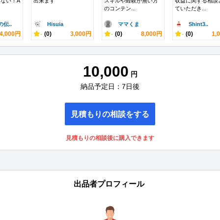
ない！A
出来ます
スキルや経験が無い方
収益に関する相談
のコンテン...
ていただき...
伝..
Hisuia
ママくま
Shint3..
4,000円
-
(0)
3,000円
-
(0)
8,000円
-
(0)
1,
10,000
円
納品予定日：7日後
見積もりの相談をする
見積もりの相談後に購入できます
出品者プロフィール