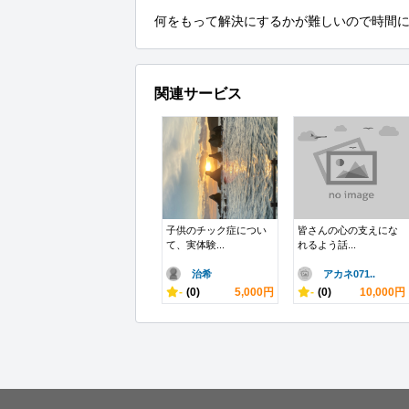
何をもって解決にするかが難しいので時間
関連サービス
子供のチック症につい
皆さんの心の支えにな
て、実体験...
れるよう話...
治希
アカネ071..
-
(0)
5,000円
-
(0)
10,000円