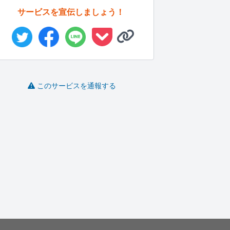
サービスを宣伝しましょう！
このサービスを通報する
様々な相談を真摯に聴
ポジティブ思考でどん
元ナースです。心から
きます
な悩みでも...
体の相談ま...
niko25
zakihi..
México..
-
(0)
3,000円
-
(0)
1,500円
-
(0)
10,000円