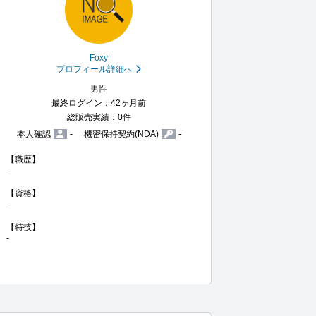
Foxy
プロフィール詳細へ
男性
最終ログイン：42ヶ月前
総販売実績：0件
本人確認
-
機密保持契約(NDA)
-
【職歴】

-

【資格】

-

【特技】

-