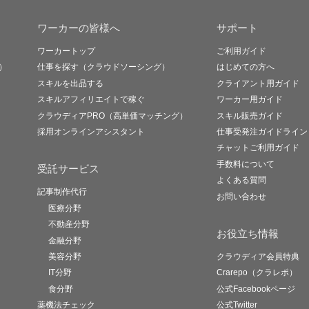
ワーカーの皆様へ
サポート
ワーカートップ
ご利用ガイド
）
仕事を探す（クラウドソーシング）
はじめての方へ
スキルを出品する
クライアント用ガイド
スキルアフィリエイトで稼ぐ
ワーカー用ガイド
クラウディアPRO（高単価マッチング）
スキル販売ガイド
採用オンラインアシスタント
仕事受発注ガイドライン
チャットご利用ガイド
手数料について
受託サービス
よくある質問
記事制作代行
お問い合わせ
医療分野
不動産分野
お役立ち情報
金融分野
美容分野
クラウディア会員特典
IT分野
Crarepo（クラレポ）
食分野
公式Facebookページ
薬機法チェック
公式Twitter