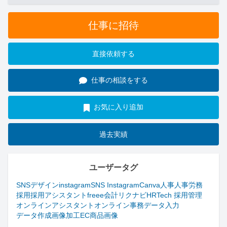
仕事に招待
直接依頼する
仕事の相談をする
お気に入り追加
過去実績
ユーザータグ
SNSデザイン
instagram
SNS Instagram
Canva
人事
人事労務
採用
採用アシスタント
freee会計
リクナビHRTech 採用管理
オンラインアシスタント
オンライン事務
データ入力
データ作成
画像加工
EC商品画像