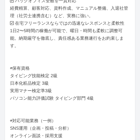
✅ バックオフィス全般を一貫対応

経費精算、顧客対応、資料作成、マニュアル整備、入退社管
理（社労士連携含む）など、実務に強い。

✅ 在宅フリーランスならではの迅速なレスポンスと柔軟性

1日2〜5時間の稼働が可能で、曜日・時間も柔軟に調整可
能。納期厳守を徹底し、責任感ある業務遂行をお約束しま
す。

◉保有資格

タイピング技能検定 2級

日本化粧品検定 3級

実用マナー検定準3級

パソコン能力評価試験 タイピング部門 4級

◉対応可能業務（一例）

SNS運用（企画・投稿・分析）

オンライン面談・採用支援
