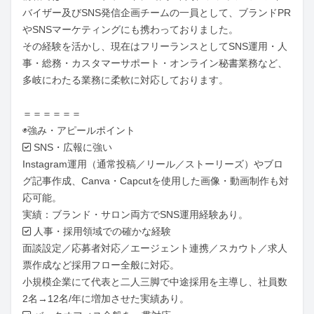
バイザー及びSNS発信企画チームの一員として、ブランドPR
やSNSマーケティングにも携わっておりました。

その経験を活かし、現在はフリーランスとしてSNS運用・人
事・総務・カスタマーサポート・オンライン秘書業務など、
多岐にわたる業務に柔軟に対応しております。

＝＝＝＝＝＝

◉強み・アピールポイント

✅ SNS・広報に強い

Instagram運用（通常投稿／リール／ストーリーズ）やブロ
グ記事作成、Canva・Capcutを使用した画像・動画制作も対
応可能。

実績：ブランド・サロン両方でSNS運用経験あり。

✅ 人事・採用領域での確かな経験

面談設定／応募者対応／エージェント連携／スカウト／求人
票作成など採用フロー全般に対応。

小規模企業にて代表と二人三脚で中途採用を主導し、社員数
2名→12名/年に増加させた実績あり。
