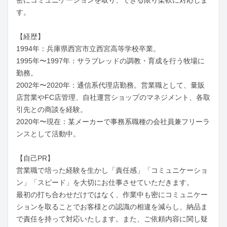
密にコミュニケーションを取り、できる限り柔軟に対応しま
す。

【経歴】

1994年：兵庫県西宮市立西宮高等学校卒業。

1995年〜1997年：サラブレッドの調教・育成を行う牧場に
勤務。

2002年〜2020年：通信系代理店勤務。営業職として、量販
店営業やFC店管理、自社運営ショップのマネジメント、各取
引先との商談を経験。

2020年〜現在：某メーカーで事務系職種の会社員兼フリーラ
ンスとして活動中。

【自己PR】

営業職で培った経験を生かし「責任感」「コミュニケーショ
ン」「スピード」を大切にお仕事させていただきます。

最初の打ち合わせだけではなく、作業中も密にコミュニケー
ションを取ることでお客様との認識の相違を減らし、納品ま
で責任を持って対応いたします。また、ご依頼内容に関し疑