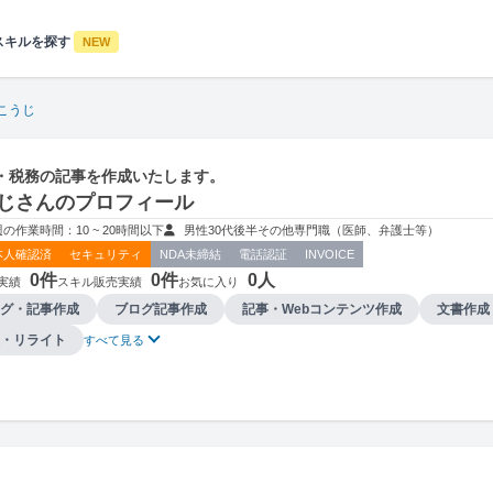
スキルを探す
NEW
こうじ
・税務の記事を作成いたします。
じさんのプロフィール
週の作業時間：10 ~ 20時間以下
男性
30代後半
その他
専門職（医師、弁護士等）
本人確認済
セキュリティ
NDA未締結
電話認証
INVOICE
0件
0件
0人
実績
スキル販売実績
お気に入り
グ・記事作成
ブログ記事作成
記事・Webコンテンツ作成
文書作成
・リライト
すべて見る