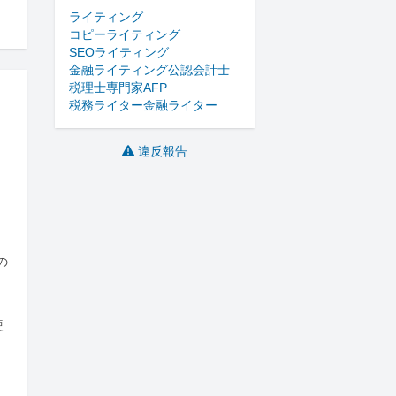
ライティング
コピーライティング
SEOライティング
金融ライティング
公認会計士
税理士
専門家
AFP
税務ライター
金融ライター
違反報告


の
硬