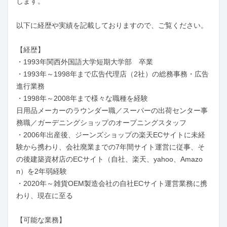
します。

以下に経歴や実績を記載しておりますので、ご覧ください。

【経歴】

・1993年関西外国語大学短期大学部　卒業

・1993年～1998年まで広告代理店（2社）の総務事務・広告
進行業務

・1998年～2008年まで様々な職種を経験

⽇⽤品メーカーのラウンダー職／スーパーの出荷センター事
務職／ガーデニングショップのオープニングスタッフ

・2006年出産後、ジーンズショップの楽天ECサイトに未経
験から携わり、会社廃業までの7年間サイト運営に従事、そ
の後建築資材店のECサイト（⾃社、楽天、yahoo、Amazo
n）を2年弱経験

・2020年～雑貨OEM製造会社の自社ECサイト運営業務に携
わり、現在に至る

【可能な業務】
