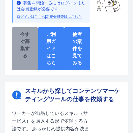
募集を開始するにはログインまた
は会員登録が必要です
ログインはこちら
|
新規会員登録はこちら
今す
ご利
他者
ぐ募
用ガ
の案
集す
イド
件を
る
はこ
見て
ちら
みる
スキルから探してコンテンツマーケ
ティングツールの仕事を依頼する
ワーカーが出品しているスキル（サ
ービス）を購入する形で依頼する方
法です。 あらかじめ提供内容が決ま