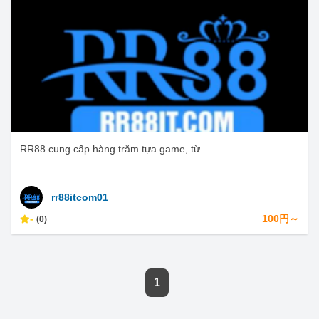
RR88 cung cấp hàng trăm tựa game, từ
rr88itcom01
-
100円～
(0)
1