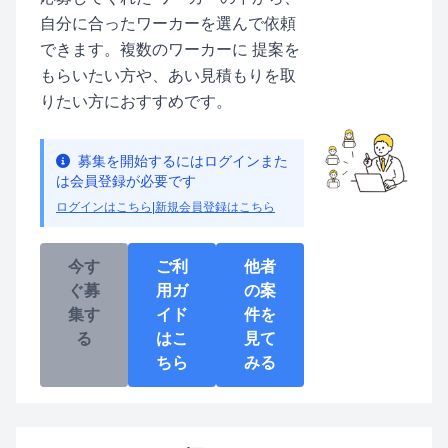
自分に合ったワーカーを選んで依頼
できます。複数のワーカーに 提案を
もらいたい方や、あい見積もりを取
りたい方におすすめです。
募集を開始するにはログインまた
は会員登録が必要です
ログインはこちら
|
新規会員登録はこちら
今す
ご利
他者
ぐ募
用ガ
の案
集す
イド
件を
る
はこ
見て
ちら
みる