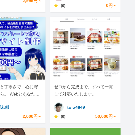
2,999円～
-
0円～
(0)
と丁寧さで、心に寄
ゼロから完成まで、すべて一貫
ら。 Webとあなたを
して対応いたします。
チャル系サポーター
瀬未郁
tora4649
2,000円～
-
50,000円～
(0)