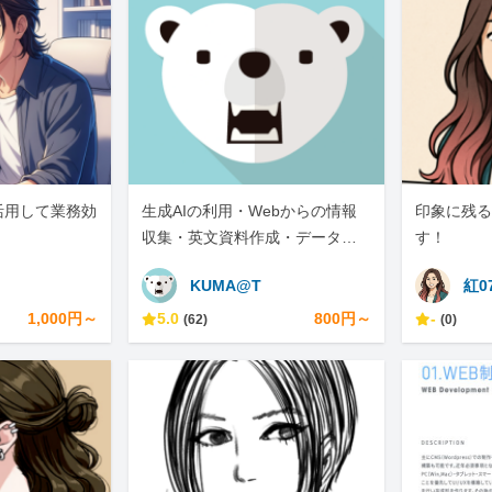
活用して業務効
生成AIの利用・Webからの情報
印象に残る
収集・英文資料作成・データ入
す！
力・問い合わせ・学習指導等幅
KUMA@T
紅0
広くできます
1,000円～
5.0
800円～
-
(62)
(0)