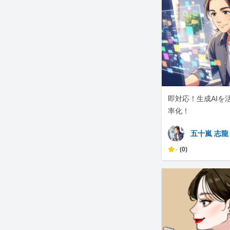
即対応！生成AIを
率化！
五十嵐 志龍
-
(0)