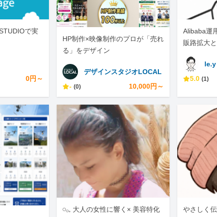
STUDIOで実
Alibab
HP制作×映像制作のプロが「売れ
販路拡大と
る」をデザイン
援
le.y
デザインスタジオLOCAL
0円～
5.0
(1)
-
10,000円～
(0)
𓏸𓂂𓈒 大人の女性に響く× 美容特化
やさしく伝