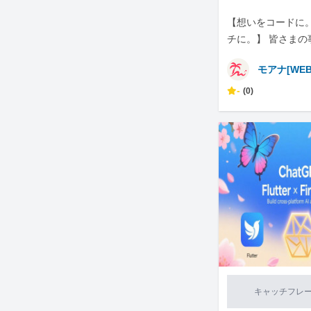
【想いをコードに
チに。】 皆さまの
ホームページやLP
モアナ[WE
-
(0)
キャッチフレ