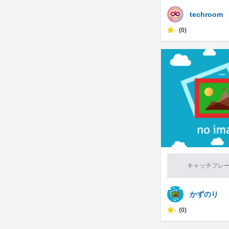
techroom
-
(0)
キャッチフレ
かずのり
-
(0)