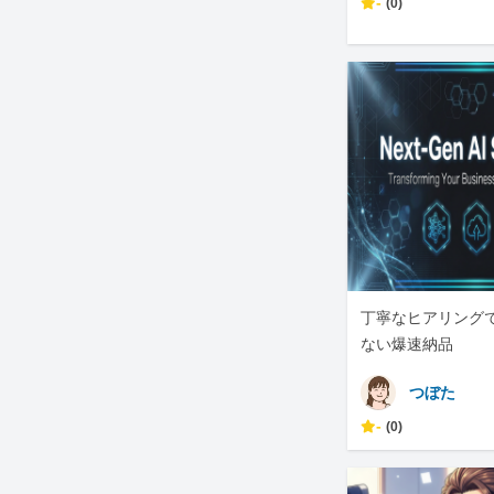
-
(0)
丁寧なヒアリング
ない爆速納品
つぼた
-
(0)