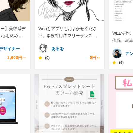
バナー】美容系デ
Webもアプリもおまかせくださ
WEB制作
！心を込めて
い。柔軟対応のフリーランスエ
作成、写真
ンジニアです。
マルチクリ
Pデザイナー
あるを
ア
3,000円～
-
0円～
(0)
-
(0)