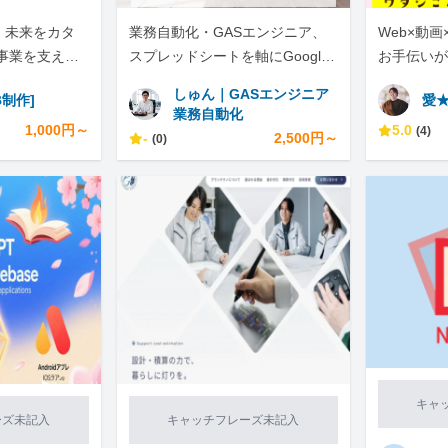
。未来をカタ
業務自動化・GASエンジニア、
Web×動画
事業を支える
スプレッドシートを軸にGoogle
お手伝いが
制作します！
のサービスや外部サービス連携
クリエイタ
しゅん｜GASエンジニア
B制作]
愛★
を実現します。
業務自動化
1,000円～
5.0
(4)
-
2,500円～
(0)
キャ
ーズ未記入
キャッチフレーズ未記入