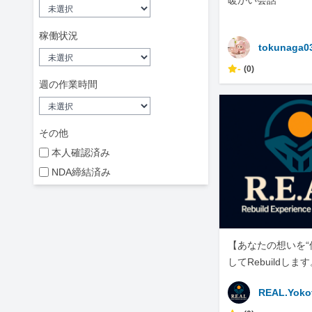
暖かい会話
稼働状況
tokunaga0
-
(0)
週の作業時間
その他
本人確認済み
NDA締結済み
【あなたの想いを“
してRebuildしま
REAL.Yoko