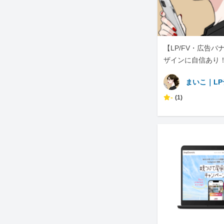
【LP/FV・広告
ザインに自信あり
制作します！
まいこ｜L
-
(1)