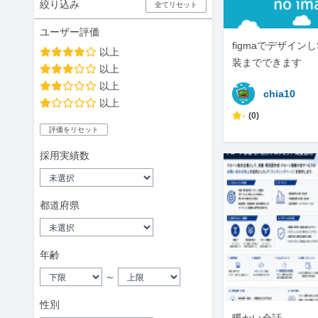
絞り込み
全てリセット
ユーザー評価
figmaでデザインし
以上
装までできます
以上
以上
chia10
以上
-
(0)
評価をリセット
採用実績数
都道府県
年齢
～
性別