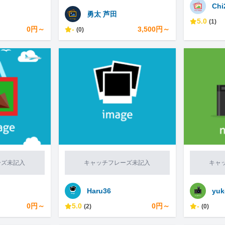
Chi
勇太 芦田
5.0
(1)
0円～
-
3,500円～
(0)
ーズ未記入
キャッチフレーズ未記入
キャ
Haru36
yuk
0円～
5.0
0円～
-
(2)
(0)