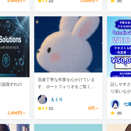
5,000円～
5.0
3,000円～
-
(2)
(0)
迅速丁寧な作業を心がけていま
で認識ずれの
話しやすさ
す、ポートフォリオをご覧くだ
り添いなが
さい！
支えるバー
えくり
七
です。
5.0
0円～
(1)
1,000円～
-
(0)