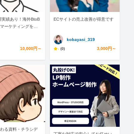
a運用実績あり！海外BtoB
ECサイトの売上改善が得意です
マーケティングを支
kobayasi_319
10,000円～
-
3,000円～
(0)
わる資料・チラシデ