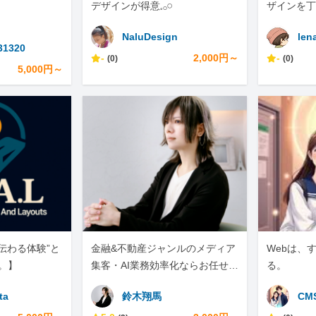
デザインが得意𓈒𓂂𓏸
ザインを丁
NaluDesign
len
31320
-
2,000円～
-
(0)
(0)
5,000円～
伝わる体験”と
金融&不動産ジャンルのメディア
Webは、
す。】
集客・AI業務効率化ならお任せく
る。
ださい！
ta
鈴木翔馬
CM