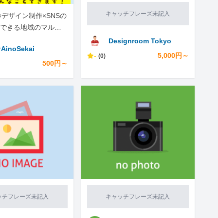
キャッチフレーズ未記入
×デザイン制作×SNSの
できる地域のマルチ
ーなんでも屋さん
Designroom Tokyo
AinoSekai
-
5,000円～
(0)
500円～
ッチフレーズ未記入
キャッチフレーズ未記入