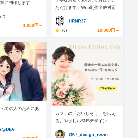
丁寧な対応で安心してお任せい
寧に制作します
ただけます｜Web制作全般対応
a_t
HRNR37
1,000円～
-
10,000円～
(0)
すべての人のためにあ
カフェの「おいしそう」を伝え
る、やさしいSNSデザイン
S@DEV
ゆい_design_room